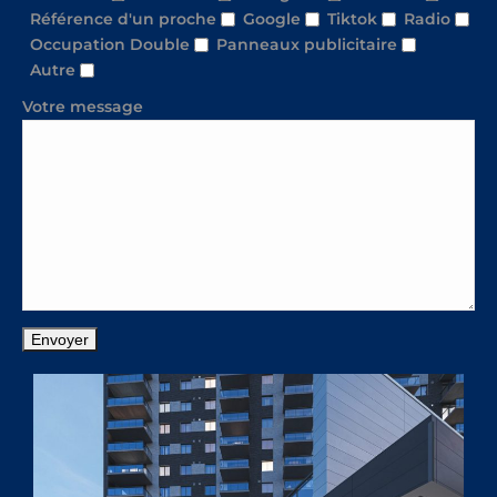
Référence d'un proche
Google
Tiktok
Radio
Occupation Double
Panneaux publicitaire
Autre
Votre message