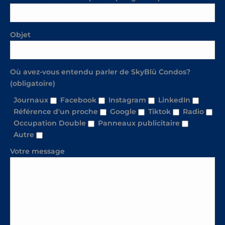
Objet
Où avez-vous entendu parler de SkyBlü Condos?
(obligatoire)
Journaux
Facebook
Instagram
LinkedIn
Référence d'un proche
Google
Tiktok
Radio
Occupation Double
Panneaux publicitaire
Autre
Votre message