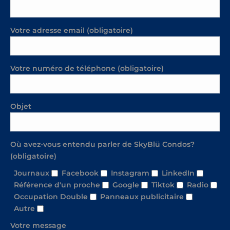
Votre adresse email (obligatoire)
Votre numéro de téléphone (obligatoire)
Objet
Où avez-vous entendu parler de SkyBlü Condos?
(obligatoire)
Journaux
Facebook
Instagram
LinkedIn
Référence d'un proche
Google
Tiktok
Radio
Occupation Double
Panneaux publicitaire
Autre
Votre message