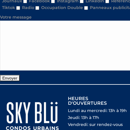
Journaux
Facebook
Instagram
LinkedIn
Référenc
Tiktok
Radio
Occupation Double
Panneaux publicit
Votre message
HEURES
D'OUVERTURES
Lundi au mercredi: 13h à 19h
Jeudi: 13h à 17h
Vendredi: sur rendez-vous