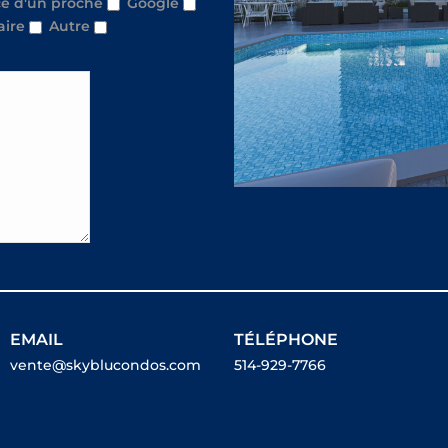
e d'un proche
Google
aire
Autre
EMAIL
TÉLÉPHONE
vente@skyblucondos.com
514-929-7766