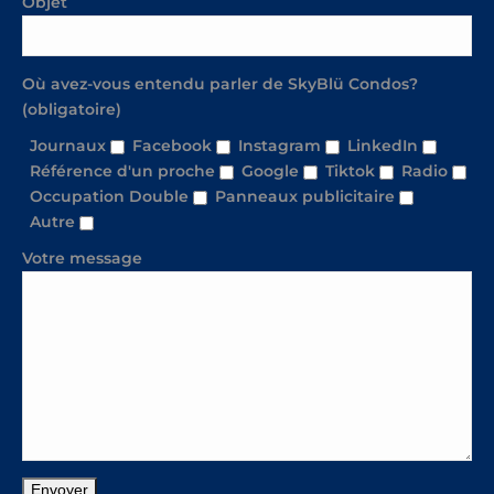
Objet
Où avez-vous entendu parler de SkyBlü Condos?
(obligatoire)
Journaux
Facebook
Instagram
LinkedIn
Référence d'un proche
Google
Tiktok
Radio
Occupation Double
Panneaux publicitaire
Autre
Votre message