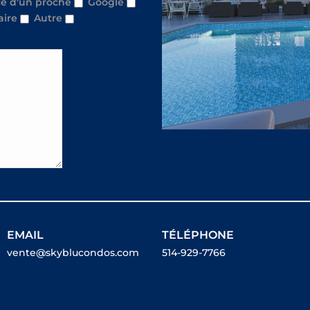
e d'un proche
Google
aire
Autre
EMAIL
TÉLÉPHONE
vente@skyblucondos.com
514-929-7766