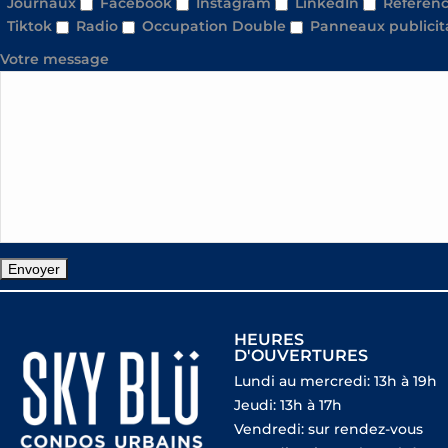
Journaux
Facebook
Instagram
LinkedIn
Référenc
Tiktok
Radio
Occupation Double
Panneaux publicit
Votre message
HEURES
D'OUVERTURES
Lundi au mercredi: 13h à 19h
Jeudi: 13h à 17h
Vendredi: sur rendez-vous