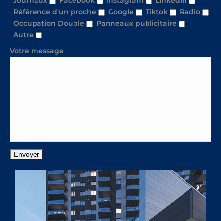
Journaux
Facebook
Instagram
LinkedIn
Référence d'un proche
Google
Tiktok
Radio
Occupation Double
Panneaux publicitaire
Autre
Votre message