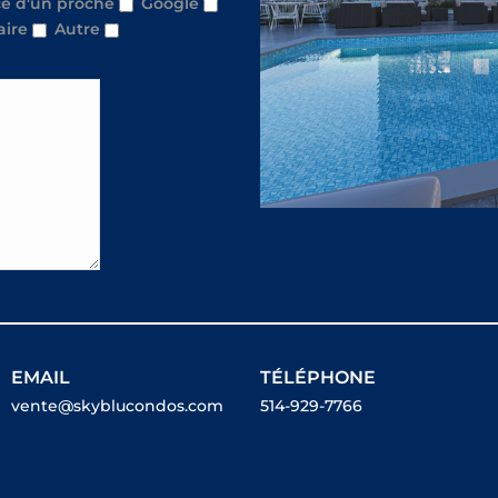
e d'un proche
Google
aire
Autre
EMAIL
TÉLÉPHONE
vente@skyblucondos.com
514-929-7766