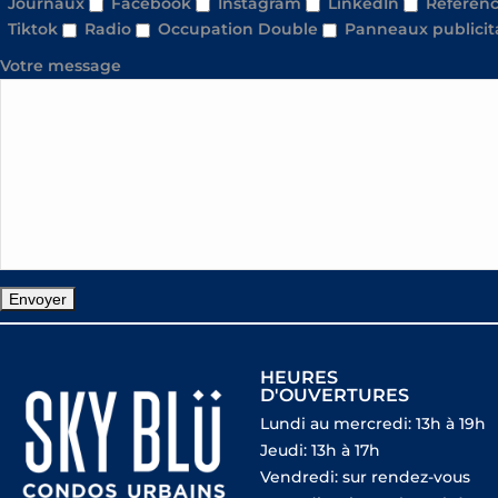
Journaux
Facebook
Instagram
LinkedIn
Référenc
Tiktok
Radio
Occupation Double
Panneaux publicit
Votre message
HEURES
D'OUVERTURES
Lundi au mercredi: 13h à 19h
Jeudi: 13h à 17h
Vendredi: sur rendez-vous