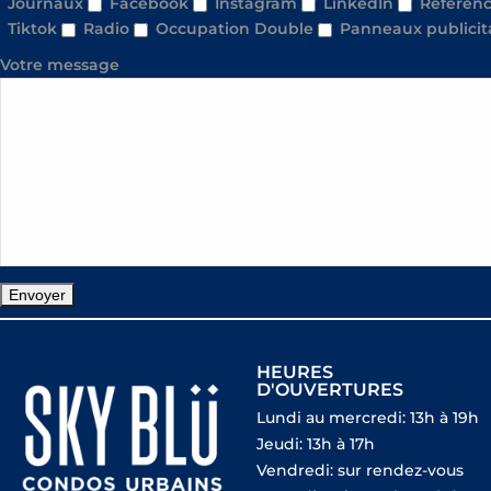
Journaux
Facebook
Instagram
LinkedIn
Référenc
Tiktok
Radio
Occupation Double
Panneaux publicit
Votre message
HEURES
D'OUVERTURES
Lundi au mercredi: 13h à 19h
Jeudi: 13h à 17h
Vendredi: sur rendez-vous