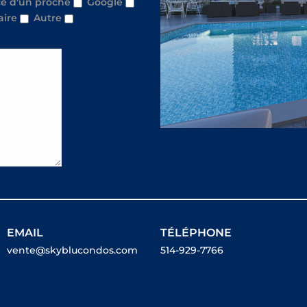
e d'un proche
Google
aire
Autre
EMAIL
TÉLÉPHONE
vente@skyblucondos.com
514-929-7766