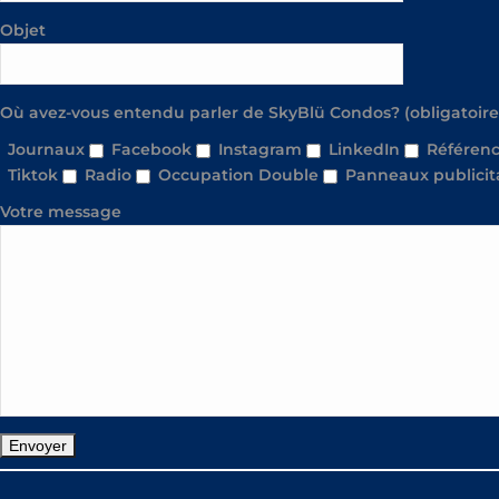
Objet
Où avez-vous entendu parler de SkyBlü Condos? (obligatoire
Journaux
Facebook
Instagram
LinkedIn
Référenc
Tiktok
Radio
Occupation Double
Panneaux publicit
Votre message