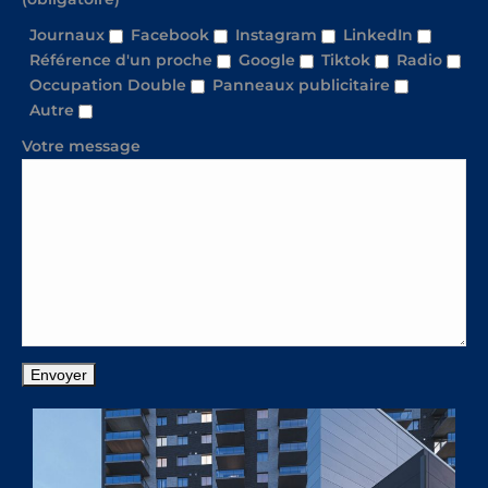
Journaux
Facebook
Instagram
LinkedIn
Référence d'un proche
Google
Tiktok
Radio
Occupation Double
Panneaux publicitaire
Autre
Votre message