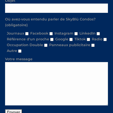
Objet
Où avez-vous entendu parler de SkyBlü Condos?
(obligatoire)
Journaux
Facebook
Instagram
LinkedIn
Référence d'un proche
Google
Tiktok
Radio
Occupation Double
Panneaux publicitaire
Autre
Votre message