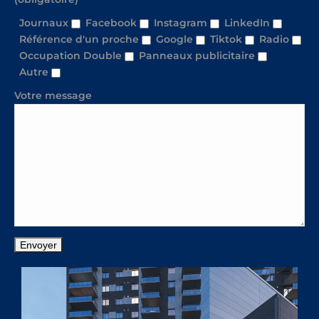
Journaux
Facebook
Instagram
LinkedIn
Référence d'un proche
Google
Tiktok
Radio
Occupation Double
Panneaux publicitaire
Autre
Votre message