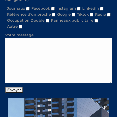
Journaux
Facebook
Instagram
LinkedIn
Référence d'un proche
Google
Tiktok
Radio
Occupation Double
Panneaux publicitaire
Autre
Votre message