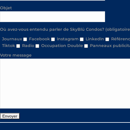
Objet
Où avez-vous entendu parler de SkyBlü Condos? (obligatoire
Journaux
Facebook
Instagram
LinkedIn
Référenc
Tiktok
Radio
Occupation Double
Panneaux publicit
Votre message