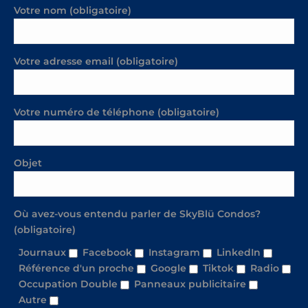
Votre nom (obligatoire)
Votre adresse email (obligatoire)
Votre numéro de téléphone (obligatoire)
Objet
Où avez-vous entendu parler de SkyBlü Condos?
(obligatoire)
Journaux
Facebook
Instagram
LinkedIn
Référence d'un proche
Google
Tiktok
Radio
Occupation Double
Panneaux publicitaire
Autre